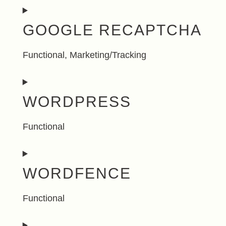
GOOGLE RECAPTCHA
Functional, Marketing/Tracking
Consent
WORDPRESS
to
service
Functional
google-
Consent
recaptcha
WORDFENCE
to
service
Functional
wordpress
Consent