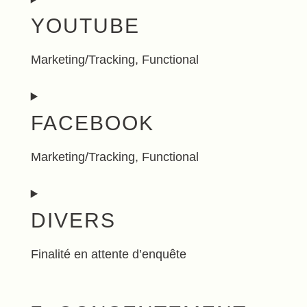
YOUTUBE
to
service
Marketing/Tracking, Functional
wordfence
Consent
FACEBOOK
to
service
Marketing/Tracking, Functional
youtube
Consent
DIVERS
to
service
Finalité en attente d’enquête
facebook
Consent